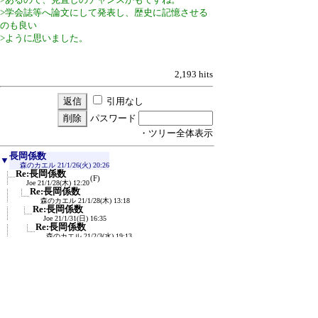
>学会誌等へ論文にして発表し、歴史に記憶させる
のも良い
>ように思いました。
2,193 hits
引用なし
パスワード
・ツリー全体表示
長岡係数
▼
森のカエル
21/1/26(火) 20:26
Re:長岡係数
(F)
Joe
21/1/28(木) 12:20
Re:長岡係数
森のカエル
21/1/28(木) 13:18
Re:長岡係数
Joe
21/1/31(日) 16:35
Re:長岡係数
森のカエル
21/2/3(水) 19:13
[管理人削除]
Re:長岡係数
森のカエル
21/2/3(水) 19:08
Re:長岡係数
(F)
森のカエル
21/2/4(木) 0:08
Re:長岡係数
(F)
森のカエル
21/2/4(木) 1:15
Re:長岡係数