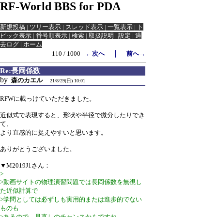
RF-World BBS for PDA
新規投稿
|
ツリー表示
|
スレッド表示
|
一覧表示
|
ト
ピック表示
|
番号順表示
|
検索
|
取扱説明
|
設定
|
過
去ログ
|
ホーム
｜
110 / 1000
←次へ
前へ→
Re:長岡係数
by
森のカエル
21/8/29(日) 10:01
RFWに載っけていただきました。
近似式で表現すると、形状や半径で微分したりでき
て、
より直感的に捉えやすいと思います。
ありがとうございました。
▼M2019J1さん：
>
>動画サイトの物理演習問題では長岡係数を無視し
た近似計算で
>学問としては必ずしも実用的または進歩的でない
ものも
>あるので、見直しのチャンスかもですね。