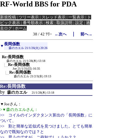
RF-World BBS for PDA
新規投稿
|
ツリー表示
|
スレッド表示
|
一覧表示
|
ト
ピック表示
|
番号順表示
|
検索
|
取扱説明
|
設定
|
過
去ログ
|
ホーム
｜
38 / 42 ﾂﾘｰ
←次へ
前へ→
長岡係数
▼
森のカエル
21/1/26(火) 20:26
Re:長岡係数
森のカエル
21/1/28(木) 13:18
Re:長岡係数
Joe
21/1/31(日) 16:35
Re:長岡係数
森のカエル
21/2/3(水) 19:13
Re:長岡係数
by
森のカエル
21/1/28(木) 13:18
▼Joeさん：
>▼森のカエルさん：
>> コイルのインダクタンス算出の「長岡係数」に
ついて、
>> 割と簡単な近似式を見つけました。とても簡単
なので既知なのでは？と
>> 思うのですが、ご存知でしょうか？？