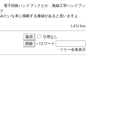
電子回路ハンドブックとか，無線工学ハンドブッ
ク
みたいな本に掲載する価値があると思いますよ．
1,452 hits
引用なし
パスワード
・ツリー全体表示
Re:長岡係数
by
森のカエル
21/2/3(水) 19:13
えへん、えへん。
さしあたり、RFワールドさんに載っけてもらおう
かなぁ？
などと・・
でも読者はVUHF以上で、あまり興味ないかな？
CQハムラジオかしら・・
▼Joeさん：
>>でも、歴史も知名度もある長岡係数、きっと誰か