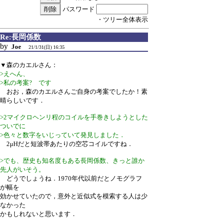
パスワード
・ツリー全体表示
Re:長岡係数
by
Joe
21/1/31(日) 16:35
▼森のカエルさん：
>えへん、
>私の考案? です
おお，森のカエルさんご自身の考案でしたか！素
晴らしいです．
>2マイクロヘンリ程のコイルを手巻きしようとした
ついでに
>色々と数字をいじっていて発見しました．
2μHだと短波帯あたりの空芯コイルですね．
>でも、歴史も知名度もある長岡係数、きっと誰か
先人がいそう。
どうでしょうね．1970年代以前だとノモグラフ
が幅を
効かせていたので，意外と近似式を模索する人は少
なかった
かもしれないと思います．