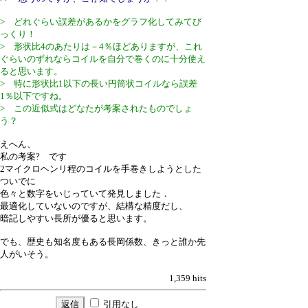
> どれぐらい誤差があるかをグラフ化してみてび
っくり！
> 形状比4のあたりは－4％ほどありますが、これ
ぐらいのずれならコイルを自分で巻くのに十分使え
ると思います。
> 特に形状比1以下の長い円筒状コイルなら誤差
1％以下ですね。
> この近似式はどなたが考案されたものでしょ
う？
えへん、
私の考案? です
2マイクロヘンリ程のコイルを手巻きしようとした
ついでに
色々と数字をいじっていて発見しました．
最適化していないのですが、結構な精度だし、
暗記しやすい長所が優ると思います。
でも、歴史も知名度もある長岡係数、きっと誰か先
人がいそう。
1,359 hits
引用なし