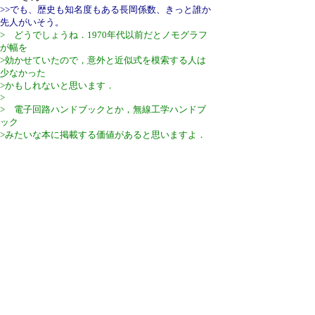
>>でも、歴史も知名度もある長岡係数、きっと誰か
先人がいそう。
> どうでしょうね．1970年代以前だとノモグラフ
が幅を
>効かせていたので，意外と近似式を模索する人は
少なかった
>かもしれないと思います．
>
> 電子回路ハンドブックとか，無線工学ハンドブ
ック
>みたいな本に掲載する価値があると思いますよ．
1,642 hits
引用なし
パスワード
・ツリー全体表示
新規投稿
|
ツリー表示
|
スレッド表示
|
一覧表示
|
ト
ピック表示
|
番号順表示
|
検索
|
取扱説明
|
設定
|
過
去ログ
|
ホーム
｜
38 / 42 ﾂﾘｰ
←次へ
前へ→
ページ：
記事番号：