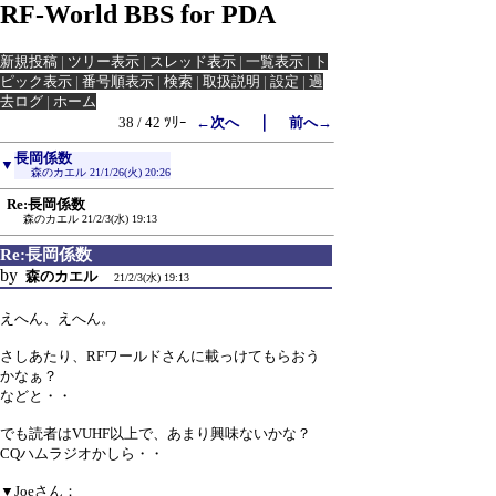
RF-World BBS for PDA
新規投稿
|
ツリー表示
|
スレッド表示
|
一覧表示
|
ト
ピック表示
|
番号順表示
|
検索
|
取扱説明
|
設定
|
過
去ログ
|
ホーム
｜
38 / 42 ﾂﾘｰ
←次へ
前へ→
長岡係数
▼
森のカエル
21/1/26(火) 20:26
Re:長岡係数
森のカエル
21/2/3(水) 19:13
Re:長岡係数
by
森のカエル
21/2/3(水) 19:13
えへん、えへん。
さしあたり、RFワールドさんに載っけてもらおう
かなぁ？
などと・・
でも読者はVUHF以上で、あまり興味ないかな？
CQハムラジオかしら・・
▼Joeさん：