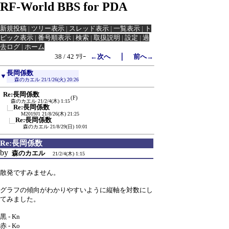
RF-World BBS for PDA
新規投稿
|
ツリー表示
|
スレッド表示
|
一覧表示
|
ト
ピック表示
|
番号順表示
|
検索
|
取扱説明
|
設定
|
過
去ログ
|
ホーム
｜
38 / 42 ﾂﾘｰ
←次へ
前へ→
長岡係数
▼
森のカエル
21/1/26(火) 20:26
Re:長岡係数
(F)
森のカエル
21/2/4(木) 1:15
Re:長岡係数
M2019J1
21/8/26(木) 21:25
Re:長岡係数
森のカエル
21/8/29(日) 10:01
Re:長岡係数
by
森のカエル
21/2/4(木) 1:15
散発ですみません。
グラフの傾向がわかりやすいように縦軸を対数にし
てみました。
黒 - Kn
赤 - Ko