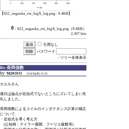
【922_nagaoka_est_bigX_log.png : 9.4KB】
：922_nagaoka_est_bigX_log.png
（9.4KB）
2,307 hits
引用なし
パスワード
・ツリー全体表示
Re:長岡係数
by
M2019J1
21/8/26(木) 21:25
カエルさん
過日は論点が近似式でないところにズレてしまい失
礼しました。
長岡係数によるコイルのインダクタンス計算の補正
について、
・近似式を導く考え方
(公知例：テイラー展開、フーリエ級数等)