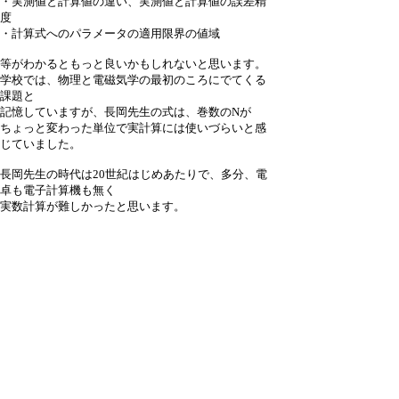
・実測値と計算値の違い、実測値と計算値の誤差精
度
・計算式へのパラメータの適用限界の値域
等がわかるともっと良いかもしれないと思います。
学校では、物理と電磁気学の最初のころにでてくる
課題と
記憶していますが、長岡先生の式は、巻数のNが
ちょっと変わった単位で実計算には使いづらいと感
じていました。
長岡先生の時代は20世紀はじめあたりで、多分、電
卓も電子計算機も無く
実数計算が難しかったと思います。
動画サイトの物理演習問題では長岡係数を無視した
近似計算で
学問としては必ずしも実用的または進歩的でないも
のも
あるので、見直しのチャンスかもですね。
学会誌等へ論文にして発表し、歴史に記憶させるの
も良い
ように思いました。
2,111 hits