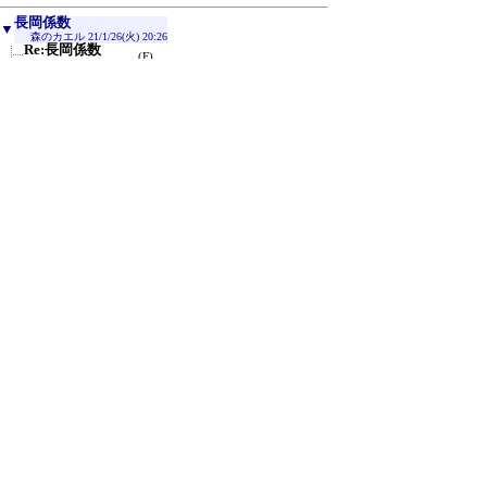
長岡係数
▼
森のカエル
21/1/26(火) 20:26
Re:長岡係数
(F)
Joe
21/1/28(木) 12:20
Re:長岡係数
森のカエル
21/1/28(木) 13:18
Re:長岡係数
Joe
21/1/31(日) 16:35
Re:長岡係数
森のカエル
21/2/3(水) 19:13
[管理人削除]
Re:長岡係数
森のカエル
21/2/3(水) 19:08
Re:長岡係数
(F)
森のカエル
21/2/4(木) 0:08
Re:長岡係数
(F)
森のカエル
21/2/4(木) 1:15
Re:長岡係数
≪
M2019J1
21/8/26(木) 21:25
Re:長岡係数
森のカエル
21/8/29(日) 10:01
Re:長岡係数
森のカエル
21/9/28(火) 18:33
新規投稿
|
ツリー表示
|
スレッド表示
|
一覧表示
|
ト
ピック表示
|
番号順表示
|
検索
|
取扱説明
|
設定
|
過
去ログ
|
ホーム
｜
112 / 1000
←次へ
前へ→
ページ：
記事番号：