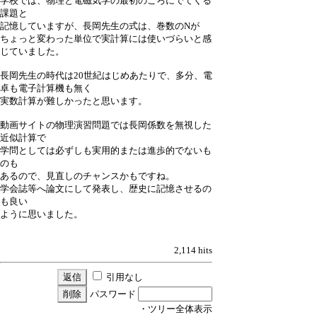
学校では、物理と電磁気学の最初のころにでてくる
課題と
記憶していますが、長岡先生の式は、巻数のNが
ちょっと変わった単位で実計算には使いづらいと感
じていました。
長岡先生の時代は20世紀はじめあたりで、多分、電
卓も電子計算機も無く
実数計算が難しかったと思います。
動画サイトの物理演習問題では長岡係数を無視した
近似計算で
学問としては必ずしも実用的または進歩的でないも
のも
あるので、見直しのチャンスかもですね。
学会誌等へ論文にして発表し、歴史に記憶させるの
も良い
ように思いました。
2,114 hits
引用なし
パスワード
・ツリー全体表示