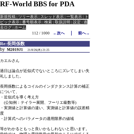
RF-World BBS for PDA
新規投稿
|
ツリー表示
|
スレッド表示
|
一覧表示
|
ト
ピック表示
|
番号順表示
|
検索
|
取扱説明
|
設定
|
過
去ログ
|
ホーム
｜
112 / 1000
←次へ
前へ→
Re:長岡係数
by
M2019J1
21/8/26(木) 21:25
カエルさん
過日は論点が近似式でないところにズレてしまい失
礼しました。
長岡係数によるコイルのインダクタンス計算の補正
について、
・近似式を導く考え方
(公知例：テイラー展開、フーリエ級数等)
・実測値と計算値の違い、実測値と計算値の誤差精
度
・計算式へのパラメータの適用限界の値域
等がわかるともっと良いかもしれないと思います。