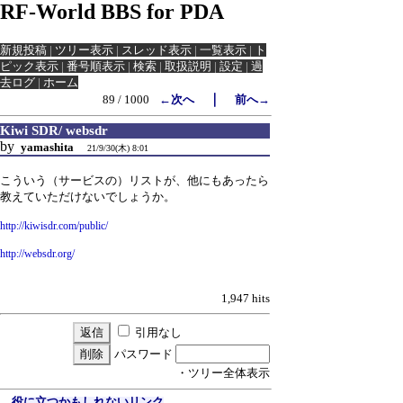
RF-World BBS for PDA
新規投稿
|
ツリー表示
|
スレッド表示
|
一覧表示
|
ト
ピック表示
|
番号順表示
|
検索
|
取扱説明
|
設定
|
過
去ログ
|
ホーム
｜
89 / 1000
←次へ
前へ→
Kiwi SDR/ websdr
by
yamashita
21/9/30(木) 8:01
こういう（サービスの）リストが、他にもあったら
教えていただけないでしょうか。
http://kiwisdr.com/public/
http://websdr.org/
1,947 hits
引用なし
パスワード
・ツリー全体表示
役に立つかもしれないリンク