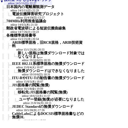
▼
editor
14/5/11(日) 22:27
日本国内の電離層観測データ
editor
14/5/11(日) 22:29
電波伝搬障害研究プロジェクト
editor
15/4/19(日) 13:57
700MHz利用推進協議会
editor
14/6/5(木) 21:50
郵政省電波研による短波伝搬曲線集
editor
14/7/26(土) 10:23
各種標準規格書等
editor
15/1/21(水) 20:54
ARIB標準規格，旧RCR規格，ARIB技術資
料
editor
15/1/21(水) 20:55
新しい規格は無償ダウンロード対象では
なくなりまし...
editor
19/10/6(日) 18:33
IEEE 802.11系標準規格の無償ダウンロード
editor
15/8/4(火) 10:07
無償ダウンロードはできなくなりました
editor
19/10/6(日) 18:31
ITU-RやITU-Tの勧告書の無償ダウンロード
editor
15/8/5(水) 18:07
JIS規格書の閲覧(無償)
editor
16/1/8(金) 19:09
移転先:JIS規格書の閲覧(無償)
editor
18/6/12(火) 11:57
ユーザー登録(無償)が必要になりました
editor
21/8/16(月) 18:11
JEDEC Standardの無償ダウンロード
editor
18/5/30(水) 17:26
CableLabsによるDOCSIS標準規格書などの
無償DL
editor
19/10/24(木) 17:53
MIL standardsの検索と無料ダウンロード
editor
22/2/28(月) 20:13