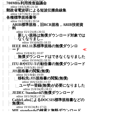
700MHz利用推進協議会
editor
14/6/5(木) 21:50
郵政省電波研による短波伝搬曲線集
editor
14/7/26(土) 10:23
各種標準規格書等
editor
15/1/21(水) 20:54
ARIB標準規格，旧RCR規格，ARIB技術資
料
editor
15/1/21(水) 20:55
新しい規格は無償ダウンロード対象では
なくなりまし...
editor
19/10/6(日) 18:33
IEEE 802.11系標準規格の無償ダウンロ
ード
≪
editor
15/8/4(火) 10:07
無償ダウンロードはできなくなりました
editor
19/10/6(日) 18:31
ITU-RやITU-Tの勧告書の無償ダウンロード
editor
15/8/5(水) 18:07
JIS規格書の閲覧(無償)
editor
16/1/8(金) 19:09
移転先:JIS規格書の閲覧(無償)
editor
18/6/12(火) 11:57
ユーザー登録(無償)が必要になりました
editor
21/8/16(月) 18:11
JEDEC Standardの無償ダウンロード
editor
18/5/30(水) 17:26
CableLabsによるDOCSIS標準規格書などの
無償DL
editor
19/10/24(木) 17:53
MIL standardsの検索と無料ダウンロード
editor
22/2/28(月) 20:13
無料で閲覧できる雑誌や機関誌など
editor
19/11/3(日) 11:38
衛星通信フォーラム(JFSC)の機関誌：Space
Japan Re...