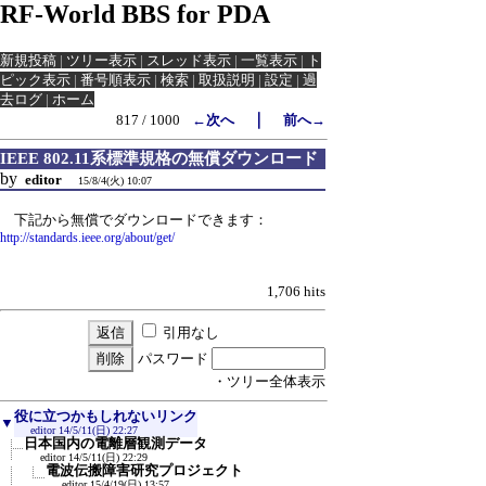
RF-World BBS for PDA
新規投稿
|
ツリー表示
|
スレッド表示
|
一覧表示
|
ト
ピック表示
|
番号順表示
|
検索
|
取扱説明
|
設定
|
過
去ログ
|
ホーム
｜
817 / 1000
←次へ
前へ→
IEEE 802.11系標準規格の無償ダウンロード
by
editor
15/8/4(火) 10:07
下記から無償でダウンロードできます：
http://standards.ieee.org/about/get/
1,706 hits
引用なし
パスワード
・ツリー全体表示
役に立つかもしれないリンク
▼
editor
14/5/11(日) 22:27
日本国内の電離層観測データ
editor
14/5/11(日) 22:29
電波伝搬障害研究プロジェクト
editor
15/4/19(日) 13:57