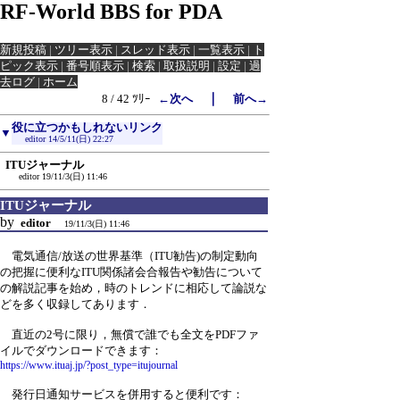
RF-World BBS for PDA
新規投稿
|
ツリー表示
|
スレッド表示
|
一覧表示
|
ト
ピック表示
|
番号順表示
|
検索
|
取扱説明
|
設定
|
過
去ログ
|
ホーム
｜
8 / 42 ﾂﾘｰ
←次へ
前へ→
役に立つかもしれないリンク
▼
editor
14/5/11(日) 22:27
ITUジャーナル
editor
19/11/3(日) 11:46
ITUジャーナル
by
editor
19/11/3(日) 11:46
電気通信/放送の世界基準（ITU勧告)の制定動向
の把握に便利なITU関係諸会合報告や勧告について
の解説記事を始め，時のトレンドに相応して論説な
どを多く収録してあります．
直近の2号に限り，無償で誰でも全文をPDFファ
イルでダウンロードできます：
https://www.ituaj.jp/?post_type=itujournal
発行日通知サービスを併用すると便利です：