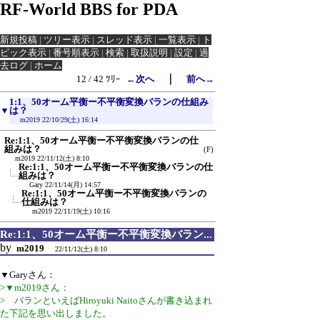
RF-World BBS for PDA
新規投稿
|
ツリー表示
|
スレッド表示
|
一覧表示
|
ト
ピック表示
|
番号順表示
|
検索
|
取扱説明
|
設定
|
過
去ログ
|
ホーム
｜
12 / 42 ﾂﾘｰ
←次へ
前へ→
1:1、50オーム平衡ー不平衡変換バランの仕組み
▼
は？
m2019
22/10/29(土) 16:14
Re:1:1、50オーム平衡ー不平衡変換バランの仕
組みは？
(F)
m2019
22/11/12(土) 8:10
Re:1:1、50オーム平衡ー不平衡変換バランの仕
組みは？
Gary
22/11/14(月) 14:57
Re:1:1、50オーム平衡ー不平衡変換バランの
仕組みは？
m2019
22/11/19(土) 10:16
Re:1:1、50オーム平衡ー不平衡変換バラン...
by
m2019
22/11/12(土) 8:10
▼Garyさん：
>▼m2019さん：
> バランといえばHiroyuki Naitoさんが書き込まれ
た下記を思い出しました。