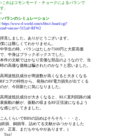
>これはコモンモード・チョークによるバランで
す。
>
>
バランのシミュレーション
>
https://www.rf-world.com/x/bbs/c-board.cgi?
cmd=one;no=515;id=RFW2
拝見しました。ありがとうございます。
僕には難しくてわかりません。
中学生の時、バランはたしか7500円と大変高価
で、中身はブラックボックスでした。
本件の文献ではかなり安価な部品のようなので、当
時の高価な価格は騙されたのかな？と思いました。
高周波抵抗成分が周波数が高くなると大きくなる
RFコアの特性から、発熱のRF電力損失が出てくる
のが、今回新たに気になりました。
高周波抵抗成分が大きくなると、RLC直列回路の減
衰振動の解が、振動の収まるRF正弦波になるよう
な感じがしてきました。
こんくらいでBBSの詰めはそろそろ・・・と。
(鉄損、銅損等、詰めてる文献がみつかりました
が、正直、まだもやもやがあります。)
Tnx!