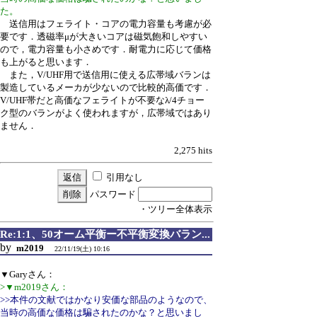
た。
送信用はフェライト・コアの電力容量も考慮が必
要です．透磁率μが大きいコアは磁気飽和しやすい
ので，電力容量も小さめです．耐電力に応じて価格
も上がると思います．
また，V/UHF用で送信用に使える広帯域バランは
製造しているメーカが少ないので比較的高価です．
V/UHF帯だと高価なフェライトが不要なλ/4チョー
ク型のバランがよく使われますが，広帯域ではあり
ません．
2,275 hits
引用なし
パスワード
・ツリー全体表示
Re:1:1、50オーム平衡ー不平衡変換バラン...
by
m2019
22/11/19(土) 10:16
▼Garyさん：
>▼m2019さん：
>>本件の文献ではかなり安価な部品のようなので、
当時の高価な価格は騙されたのかな？と思いまし