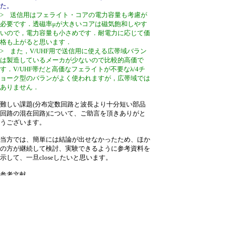
た。
> 送信用はフェライト・コアの電力容量も考慮が
必要です．透磁率μが大きいコアは磁気飽和しやす
いので，電力容量も小さめです．耐電力に応じて価
格も上がると思います．
> また，V/UHF用で送信用に使える広帯域バラン
は製造しているメーカが少ないので比較的高価で
す．V/UHF帯だと高価なフェライトが不要なλ/4チ
ョーク型のバランがよく使われますが，広帯域では
ありません．
難しい課題(分布定数回路と波長より十分短い部品
回路の混在回路)について、ご助言を頂きありがと
うございます。
当方では、簡単には結論が出せなかったため、ほか
の方が継続して検討、実験できるように参考資料を
示して、一旦closeしたいと思います。
参考文献
[1]『アンテナと測定器の作り方』（CQ出版社，
1988年）
平衡と不平衡との変換（広帯域バラン）
https://shop.cqpub.co.jp/hanbai/books/14/14981/14981_p102-