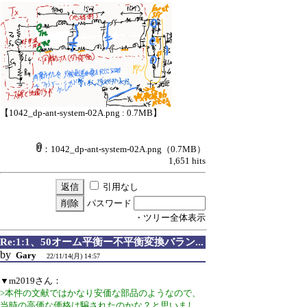
【1042_dp-ant-system-02A.png : 0.7MB】
：1042_dp-ant-system-02A.png
（0.7MB）
1,651 hits
引用なし
パスワード
・ツリー全体表示
Re:1:1、50オーム平衡ー不平衡変換バラン...
by
Gary
22/11/14(月) 14:57
▼m2019さん：
>本件の文献ではかなり安価な部品のようなので、
当時の高価な価格は騙されたのかな？と思いまし