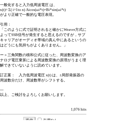
一般化すると入力低周波電圧 は、
x(t)= Σ( i=1to n) Aicos(ωi*t)+Bi*sin(ωi*t)
がより正確で一般的な電圧表現。
引用：
「このように式で証明されると確かにWeaver方式に
よってSSB信号が発生すると思えるのですが，サブ
キャリアがオーディオ帯域の真ん中にあるというの
はどうにも気持ちがよくありません。」
ー＞三角関数の積和公式に従った、周波数変換のア
ナログ電圧乗算による周波数変換の原理がうまく理
解できていないように読めています。
訂正案： 入力低周波電圧 x(t) は、±局部発振器の
周波数分だけ、周波数帯がシフトする。
---
以上、ご検討をよろしくお願いします。
1,076 hits
引用なし
パスワード