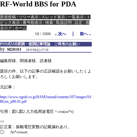
RF-World BBS for PDA
新規投稿
|
ツリー表示
|
スレッド表示
|
一覧表示
|
ト
ピック表示
|
番号順表示
|
検索
|
取扱説明
|
設定
|
過
去ログ
|
ホーム
｜
10 / 1000
←次へ
前へ→
PSN式SSB変調・復調記事理論 ご再考のお願い
by
M2019J
24/3/16(土) 17:10
編集部様、関係者様、読者様
題目の件、以下の記事の正誤確認をお願いしたくよ
ろしくお願いします。
元記事：
https://www.cqpub.co.jp/HAMJournal/contents/107/images/SS
BGen_p89-91.pdf
引用：図1,図2 入力低周波電圧 = cos(ωs*t)
=>
訂正案：振幅電圧変数の記載漏れあり。
◯: As*cosωst