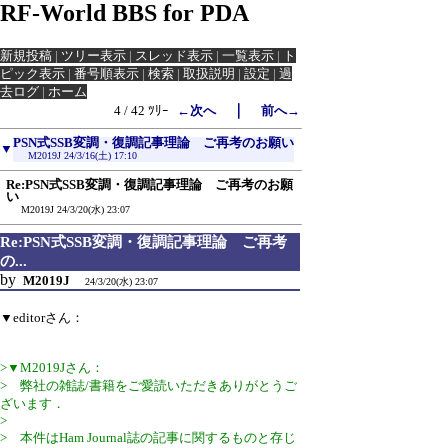
RF-World BBS for PDA
新規投稿
|
ツリー表示
|
スレッド表示
|
一覧表示
|
ト
ピック表示
|
番号順表示
|
検索
|
取扱説明
|
設定
|
過
去ログ
|
ホーム
｜
4 / 42 ﾂﾘｰ
←次へ
前へ→
PSN式SSB変調・復調記事理論 ご再考のお願い
▼
M2019J
24/3/16(土) 17:10
Re:PSN式SSB変調・復調記事理論 ご再考のお願
い
M2019J
24/3/20(水) 23:07
Re:PSN式SSB変調・復調記事理論 ご再考
の...
by
M2019J
24/3/20(水) 23:07
▼editorさん：
>▼M2019Jさん：
> 弊社の雑誌/書籍をご愛読いただきありがとうご
ざいます．
>
> 本件はHam Journal誌の記事に関するものと存じ