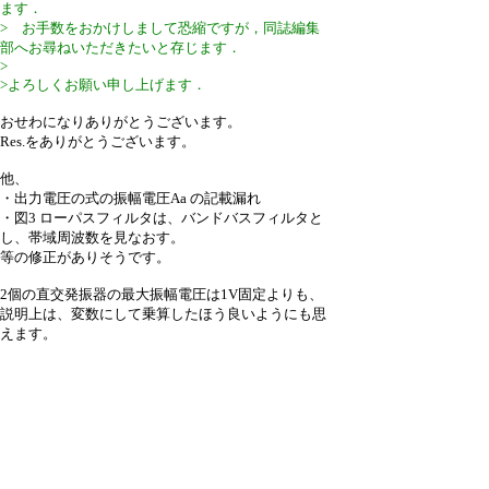
ます．
> お手数をおかけしまして恐縮ですが，同誌編集
部へお尋ねいただきたいと存じます．
>
>よろしくお願い申し上げます．
おせわになりありがとうございます。
Res.をありがとうございます。
他、
・出力電圧の式の振幅電圧Aa の記載漏れ
・図3 ローパスフィルタは、バンドバスフィルタと
し、帯域周波数を見なおす。
等の修正がありそうです。
2個の直交発振器の最大振幅電圧は1V固定よりも、
説明上は、変数にして乗算したほう良いようにも思
えます。
Ham Journal誌ということで承知しましたが、休刊
かもしれないので対応は保留しときます。
こんなところです。以上、ご連絡まで。
1,173 hits