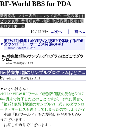
RF-World BBS for PDA
新規投稿
|
ツリー表示
|
スレッド表示
|
一覧表示
|
ト
ピック表示
|
番号順表示
|
検索
|
取扱説明
|
設定
|
過
去ログ
|
ホーム
｜
10 / 42 ﾂﾘｰ
←次へ
前へ→
[RFW27] 特集 LabVIEWとUSRPで体験するSDR
▼
ダウンロード・サービス関係のFAQ
editor
14/8/2(土) 19:47
Re:特集第2部のサンプルプログラムはどこでダウ
ンロ...
editor
23/6/8(木) 17:13
Re:特集第2部のサンプルプログラムはどこ...
by
editor
23/6/8(木) 17:13
▼いけいけさん：
>NI LabVIEW RFワールド特別評価版の受付が2017
年7月末で終了したとのことですが、それに併せて
「第2部 仮想体験編のサンプルVI一式」のダウンロ
ード・サービスも終了してしまったのでしょうか？
小誌「RFワールド」をご愛読いただきありがと
うございます．
お察しの通りでございます．