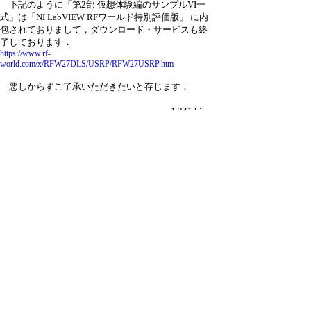
下記のように「第2部 仮想体験編のサンプルVI一
式」は「NI LabVIEW RFワールド特別評価版」 に内
包されておりまして，ダウンロード・サービスも終
了しております．
https://www.rf-
world.com/x/RFW27DLS/USRP/RFW27USRP.htm
悪しからずご了承いただきたいと存じます．
1,241 hits
引用なし
パスワード
・ツリー全体表示
新規投稿
|
ツリー表示
|
スレッド表示
|
一覧表示
|
ト
ピック表示
|
番号順表示
|
検索
|
取扱説明
|
設定
|
過
去ログ
|
ホーム
｜
10 / 42 ﾂﾘｰ
←次へ
前へ→
ページ：
記事番号：
62,823
C-BOARD Moyuku v1.01b6
for PDA