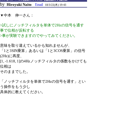
by
Hiroyuki Naito
Email
18/3/22(木) 19:43
▼中本 伸一さん：
>試しにノッチフィルタを単体で2Hzの信号を通す
事で位相が反転する
>事が実験できますのでやってみてください。
意味を取り違えているかも知れませんが、
「1と3SIN乗算」あるいは「1と3COS乗算」の信号
(2Hz)に再度、
[1, -1.618, 1]の4Hzノッチフィルタの係数をかけても
位相は
そのままでした。
「ノッチフィルタを単体で2Hzの信号を通す」とい
う操作をもう少し
具体的に教えてください。
1,016 hits
引用なし
パスワード
・ツリー全体表示