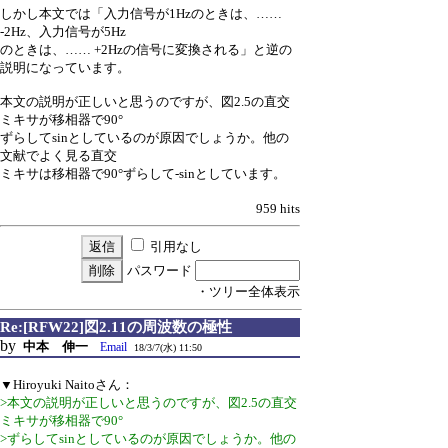
しかし本文では「入力信号が1Hzのときは、……
-2Hz、入力信号が5Hz
のときは、…… +2Hzの信号に変換される」と逆の
説明になっています。
本文の説明が正しいと思うのですが、図2.5の直交
ミキサが移相器で90°
ずらしてsinとしているのが原因でしょうか。他の
文献でよく見る直交
ミキサは移相器で90°ずらして-sinとしています。
959 hits
引用なし
パスワード
・ツリー全体表示
Re:[RFW22]図2.11の周波数の極性
by
中本 伸一
Email
18/3/7(水) 11:50
▼Hiroyuki Naitoさん：
>本文の説明が正しいと思うのですが、図2.5の直交
ミキサが移相器で90°
>ずらしてsinとしているのが原因でしょうか。他の