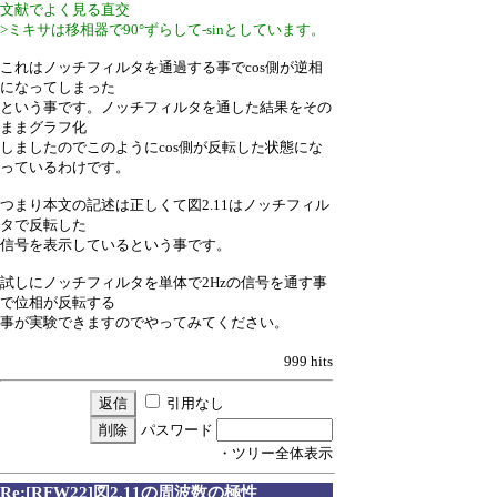
文献でよく見る直交
>ミキサは移相器で90°ずらして-sinとしています。
これはノッチフィルタを通過する事でcos側が逆相
になってしまった
という事です。ノッチフィルタを通した結果をその
ままグラフ化
しましたのでこのようにcos側が反転した状態にな
っているわけです。
つまり本文の記述は正しくて図2.11はノッチフィル
タで反転した
信号を表示しているという事です。
試しにノッチフィルタを単体で2Hzの信号を通す事
で位相が反転する
事が実験できますのでやってみてください。
999 hits
引用なし
パスワード
・ツリー全体表示
Re:[RFW22]図2.11の周波数の極性