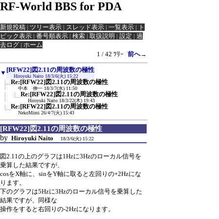
RF-World BBS for PDA
新規投稿
|
ツリー表示
|
スレッド表示
|
一覧表示
|
ト
ピック表示
|
番号順表示
|
検索
|
取扱説明
|
設定
|
過
去ログ
|
ホーム
1 / 42 ﾂﾘｰ
前へ→
[RFW22]図2.11の周波数の極性
▼
Hiroyuki Naito
18/3/6(火) 15:22
Re:[RFW22]図2.11の周波数の極性
中本 伸一
18/3/7(水) 11:50
Re:[RFW22]図2.11の周波数の極性
Hiroyuki Naito
18/3/22(木) 19:43
Re:[RFW22]図2.11の周波数の極性
NekoMimi
26/4/7(火) 15:43
[RFW22]図2.11の周波数の極性
by
Hiroyuki Naito
18/3/6(火) 15:22
図2.11の上のグラフは1Hzに3Hzのローカル信号を
乗算した結果ですが、
cosをX軸に、sinをY軸に取ると左回りの+2Hzにな
ります。
下のグラフは5Hzに3Hzのローカル信号を乗算した
結果ですが、同様な
操作をすると右回りの-2Hzになります。