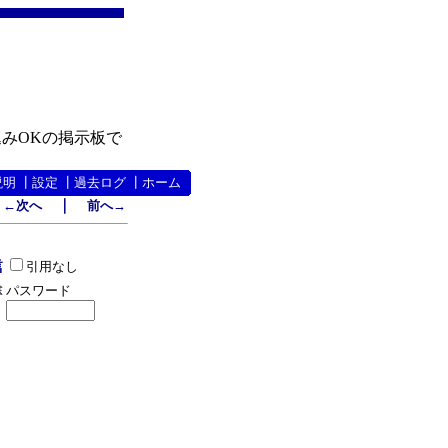
みOKの掲示板で
説明
┃
設定
┃
過去ログ
┃
ホーム
｜
←次へ
前へ→
引用なし
パスワード