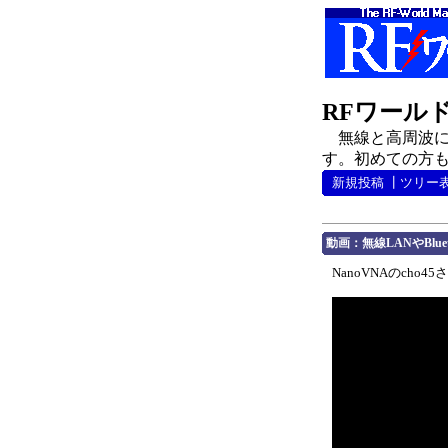
RFワール
無線と高周波に
す。初めての方も
新規投稿
┃
ツリー
動画：無線LANやBlue
NanoVNAのch