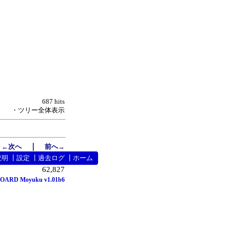
687 hits
・ツリー全体表示
｜
←次へ
前へ→
説明
┃
設定
┃
過去ログ
┃
ホーム
62,827
OARD Moyuku v1.01b6