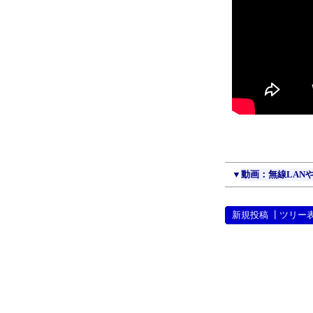
▼
動画：無線LANやB
新規投稿
┃
ツリー