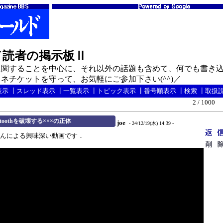
ド読者の掲示板Ⅱ
関することを中心に、それ以外の話題も含めて、何でも書き込
ネチケットを守って、お気軽にご参加下さい(^^)／
表示
┃
スレッド表示
┃
一覧表示
┃
トピック表示
┃
番号順表示
┃
検索
┃
取扱
2 / 1000
toothを破壊する×××の正体
joe
- 24/12/19(木) 14:39 -
o45さんによる興味深い動画です．