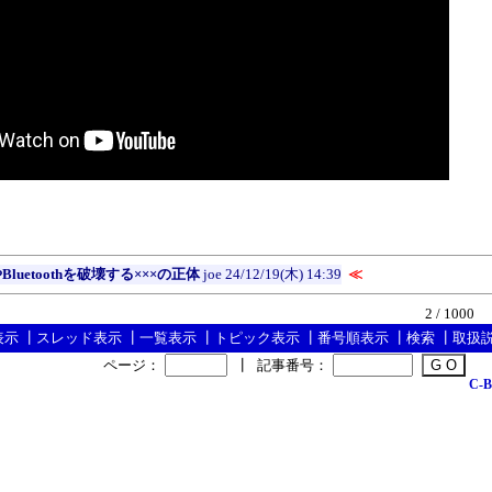
luetoothを破壊する×××の正体
joe
24/12/19(木) 14:39
≪
2 / 1000
表示
┃
スレッド表示
┃
一覧表示
┃
トピック表示
┃
番号順表示
┃
検索
┃
取扱
ページ：
┃
記事番号：
C-B