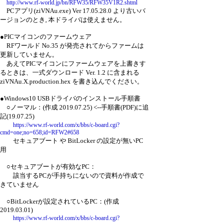
http://www.rf-world.jp/bn/RFW35/RFW35V1R2.shtml
PCアプリ(ziVNAu.exe) Ver 17.05.28.0 より古いバ
ージョンのとき, 本ドライバは使えません。
●PICマイコンのファームウェア
RFワールド No.35 が発売されてからファームは
更新していません。
あえてPICマイコンにファームウェアを上書きす
るときは、一式ダウンロード Ver. 1.2 に含まれる
ziVNAu.X.production.hex を書き込んでください。
●Windows10 USBドライバのインストール手順書
○ノーマル：(作成 2019.07.25) <--手順書(PDF)に追
記(19.07.25)
https://www.rf-world.com/x/bbs/c-board.cgi?
cmd=one;no=658;id=RFW2#658
セキュアブート や BitLocker の設定が無いPC
用
○セキュアブートが有効なPC：
該当するPCが手持ちにないので資料が作成で
きていません
○BitLockerが設定されているPC：(作成
2019.03.01)
https://www.rf-world.com/x/bbs/c-board.cgi?