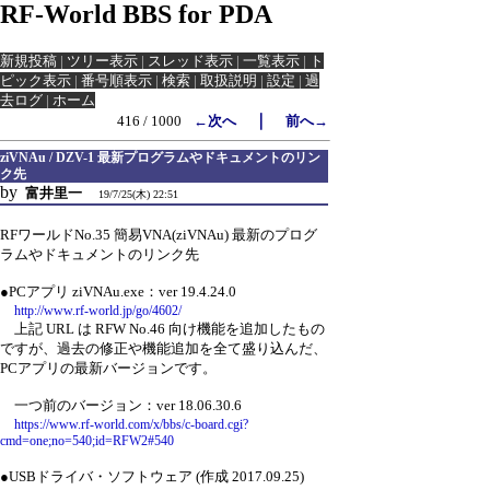
RF-World BBS for PDA
新規投稿
|
ツリー表示
|
スレッド表示
|
一覧表示
|
ト
ピック表示
|
番号順表示
|
検索
|
取扱説明
|
設定
|
過
去ログ
|
ホーム
｜
416 / 1000
←次へ
前へ→
ziVNAu / DZV-1 最新プログラムやドキュメントのリン
ク先
by
富井里一
19/7/25(木) 22:51
RFワールドNo.35 簡易VNA(ziVNAu) 最新のプログ
ラムやドキュメントのリンク先
●PCアプリ ziVNAu.exe：ver 19.4.24.0
http://www.rf-world.jp/go/4602/
上記 URL は RFW No.46 向け機能を追加したもの
ですが、過去の修正や機能追加を全て盛り込んだ、
PCアプリの最新バージョンです。
一つ前のバージョン：ver 18.06.30.6
https://www.rf-world.com/x/bbs/c-board.cgi?
cmd=one;no=540;id=RFW2#540
●USBドライバ・ソフトウェア (作成 2017.09.25)