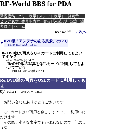
RF-World BBS for PDA
新規投稿
|
ツリー表示
|
スレッド表示
|
一覧表示
|
ト
ピック表示
|
番号順表示
|
検索
|
取扱説明
|
設定
|
過
去ログ
|
ホーム
65 / 42 ﾂﾘｰ
←次へ
DVD版「アンテナのある風景」のFAQ
▼
editor
20/3/12(木) 13:31
Re:DVD版の写真をQSLカードに利用してもよい
ですか？
editor
20/8/26(水) 14:02
Re:DVD版の写真をQSLカードに利用してもよ
いですか？
T.KONO
20/8/26(水) 14:14
Re:DVD版の写真をQSLカードに利用しても
よ...
by
editor
20/8/26(水) 14:02
お問い合わせありがとうございます．
QSLカードは非商用と存じますので，ご利用いた
だけます．
その際，小さな文字でもかまわないので下記のよ
うな