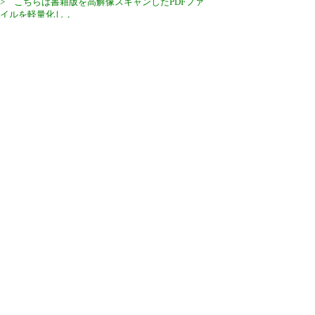
> こちらは書籍版を高解像スキャンしたPDFファ
イルを軽量化し，
>さらにOCR処理したものです．圧縮率を高めてあ
るので画質は
>それなりですが，こちらのほうが約85Mバイトと
軽量なので，
>短時間でオープンできるはずでございます．
>
>以上，よろしくお願い申し上げます．
1,756 hits
引用なし
パスワード
・ツリー全体表示
新規投稿
|
ツリー表示
|
スレッド表示
|
一覧表示
|
ト
ピック表示
|
番号順表示
|
検索
|
取扱説明
|
設定
|
過
去ログ
|
ホーム
65 / 42 ﾂﾘｰ
←次へ
ページ：
記事番号：
62,806
C-BOARD Moyuku v1.01b6