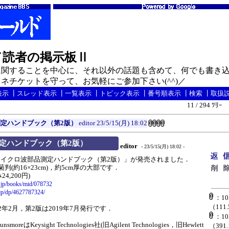
ド読者の掲示板Ⅱ
関することを中心に、それ以外の話題も含めて、何でも書き込
ネチケットを守って、お気軽にご参加下さい(^^)／
表示
┃
スレッド表示
┃
一覧表示
┃
トピック表示
┃
番号順表示
┃
検索
┃
取扱
11 / 294 ﾂﾘｰ
定ハンドブック（第2版）
editor
23/5/15(月) 18:02
定ハンドブック（第2版）
editor
- 23/5/15(月) 18:02 -
イクロ波部品測定ハンドブック（第2版）」が発売されました．
判(約16×23cm)，約5cm厚の大部です．
24,200円)
o.jp/books/mid/078732
jp/dp/4627787324/
：105
（111
年2月，第2版は2019年7月発行です．
：105
nsmoreはKeysight Technologies社(旧Agilent Technologies，旧Hewlett
（391