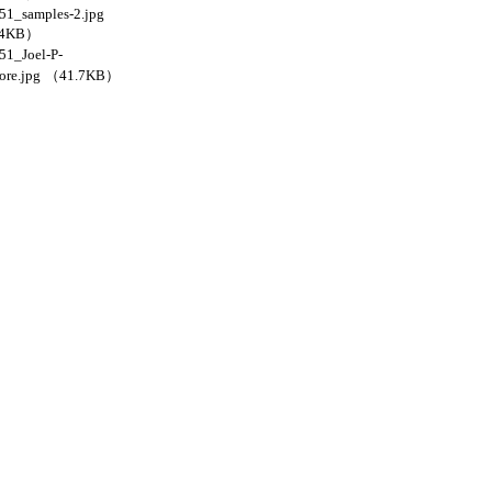
1_samples-2.jpg
.4KB）
1_Joel-P-
re.jpg
（41.7KB）