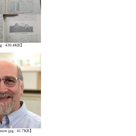
pg : 430.4KB】
more.jpg : 41.7KB】