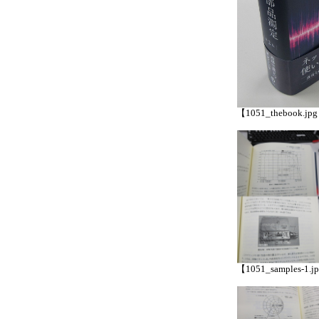
【1051_thebook.jpg
【1051_samples-1.j