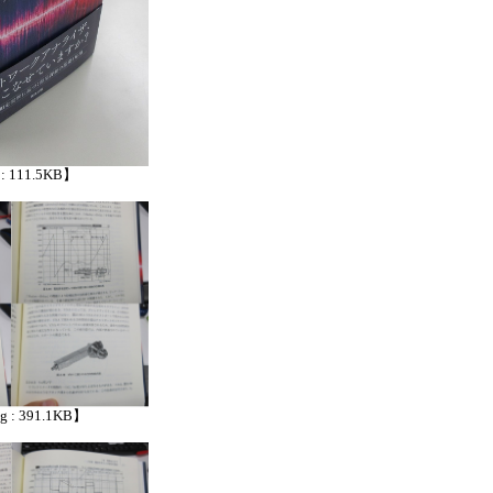
 : 111.5KB】
pg : 391.1KB】