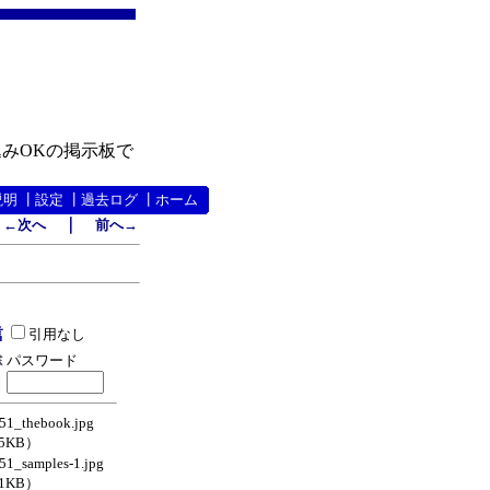
みOKの掲示板で
説明
┃
設定
┃
過去ログ
┃
ホーム
｜
←次へ
前へ→
引用なし
パスワード
1_thebook.jpg
.5KB）
1_samples-1.jpg
.1KB）