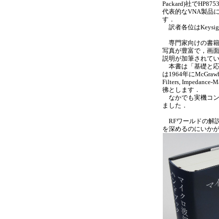
Packard)社でHP
代表的なVNA製品に貢
す．
訳者各位はKeys
専門家向けの書籍
写真が豊富で，画
説明が加筆されて
本書は「基礎と応
は1964年にMcGrawh
Filters, Impedance-
彿とします．
なかでも実機コン
ました．
RFワールドの解説
を深めるのにいか