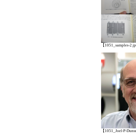
【1051_samples-2.j
【1051_Joel-P-Duns