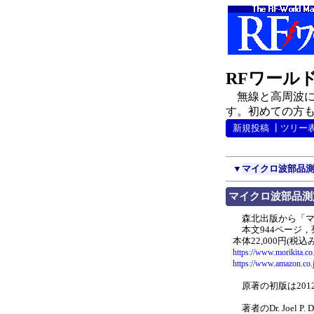
RFワール
無線と高周波に
す。初めての方も
新規投稿
┃
ツリー
▼
マイクロ波部品測
マイクロ波部品測
森北出版から「マ
本文944ページ，菊
本体22,000円(税込み
https://www.morikita.c
https://www.amazon.co.
原著の初版は2012
著者のDr. Joel P. Du