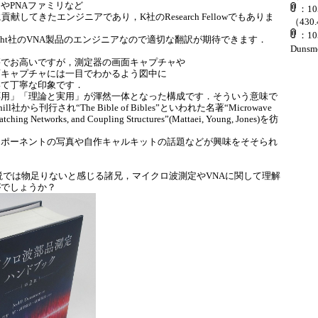
8753やPNAファミリなど
：105
献してきたエンジニアであり，K社のResearch Fellowでもありま
（430
：105
ight社のVNA製品のエンジニアなので適切な翻訳が期待できます．
Dunsmo
でお高いですが，測定器の画面キャプチャや
面キャプチャには一目でわかるよう図中に
いて丁寧な印象です．
用」「理論と実用」が渾然一体となった構成です．そういう意味で
ill社から刊行され“The Bible of Bibles”といわれた名著“Microwave
Matching Networks, and Coupling Structures”(Mattaei, Young, Jones)を彷
ポーネントの写真や自作キャルキットの話題などが興味をそそられ
では物足りないと感じる諸兄，マイクロ波測定やVNAに関して理解
がでしょうか？