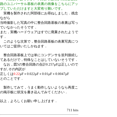
路のユニバーサル基板の表裏の画像をこちらにアッ
プしていただけますと大変有り難いです。
実機を製作された阿部様にお尋ねしました．残念
ながら
当時撮影した写真の中に整合回路基板の表裏は写っ
ていなかったそうです．
また，実機ハードウェアはすでに廃棄されたようで
す．
このような次第で，整合回路基板の表裏写真につ
いてはご提供いたしかねます．
整合回路基板上では単にコンデンサを並列接続し
てあるだけで，特殊なことはしていないそうです．
なお，図5の整合回路の合計0.257μFは正しいので
すが, その内訳が
正しくは
0.22
μF＋0.022μF＋0.01μF＋0.0047μF
とのことです．
製作してみて，うまく動作しないようなら再度こ
の掲示板に状況を書き込んでみてください．
以上，よろしくお願い申し上げます．
711 hits