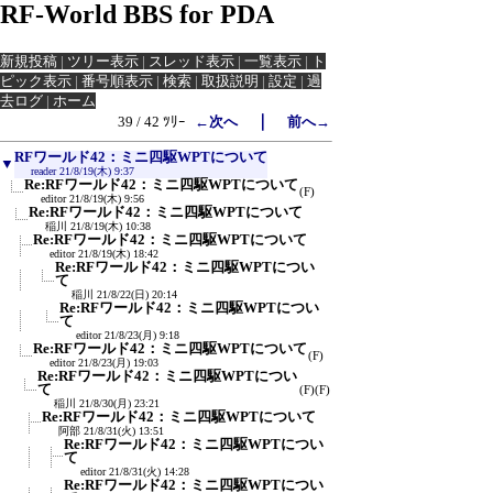
RF-World BBS for PDA
新規投稿
|
ツリー表示
|
スレッド表示
|
一覧表示
|
ト
ピック表示
|
番号順表示
|
検索
|
取扱説明
|
設定
|
過
去ログ
|
ホーム
｜
39 / 42 ﾂﾘｰ
←次へ
前へ→
RFワールド42：ミニ四駆WPTについて
▼
reader
21/8/19(木) 9:37
Re:RFワールド42：ミニ四駆WPTについて
(F)
editor
21/8/19(木) 9:56
Re:RFワールド42：ミニ四駆WPTについて
稲川
21/8/19(木) 10:38
Re:RFワールド42：ミニ四駆WPTについて
editor
21/8/19(木) 18:42
Re:RFワールド42：ミニ四駆WPTについ
て
稲川
21/8/22(日) 20:14
Re:RFワールド42：ミニ四駆WPTについ
て
editor
21/8/23(月) 9:18
Re:RFワールド42：ミニ四駆WPTについて
(F)
editor
21/8/23(月) 19:03
Re:RFワールド42：ミニ四駆WPTについ
て
(F)
(F)
稲川
21/8/30(月) 23:21
Re:RFワールド42：ミニ四駆WPTについて
阿部
21/8/31(火) 13:51
Re:RFワールド42：ミニ四駆WPTについ
て
editor
21/8/31(火) 14:28
Re:RFワールド42：ミニ四駆WPTについ