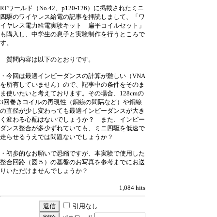
RFワールド（No.42、p120-126）に掲載されたミニ
四駆のワイヤレス給電の記事を拝読しまして、「ワ
イヤレス電力給電実験キット 扁平コイルセット」
も購入し、中学生の息子と実験制作を行うところで
す。
質問内容は以下のとおりです。
・今回は最適インピーダンスの計算が難しい（VNA
を所有していません）ので、記事中の条件をそのま
ま使いたいと考えております。その場合、128cmの
3回巻きコイルの再現性（銅線の間隔など）や銅線
の直径が少し変わっても最適インピーダンスが大き
く変わる心配はないでしょうか？ また、インピー
ダンス整合が多少ずれていても、ミニ四駆を低速で
走らせるうえでは問題ないでしょうか？
・初歩的なお願いで恐縮ですが、本実験で使用した
整合回路（図５）の基盤のお写真を参考までにお送
りいただけませんでしょうか？
1,084 hits
引用なし