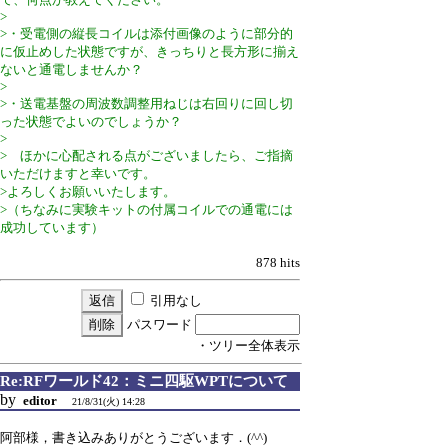
>
>・受電側の縦長コイルは添付画像のように部分的
に仮止めした状態ですが、きっちりと長方形に揃え
ないと通電しませんか？
>
>・送電基盤の周波数調整用ねじは右回りに回し切
った状態でよいのでしょうか？
>
> ほかに心配される点がございましたら、ご指摘
いただけますと幸いです。
>よろしくお願いいたします。
>（ちなみに実験キットの付属コイルでの通電には
成功しています）
878 hits
引用なし
パスワード
・ツリー全体表示
Re:RFワールド42：ミニ四駆WPTについて
by
editor
21/8/31(火) 14:28
阿部様，書き込みありがとうございます．(^^)