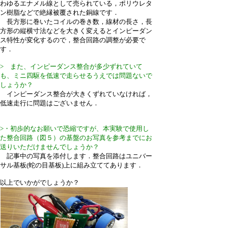
わゆるエナメル線として売られている，ポリウレタ
ン樹脂などで絶縁被覆された銅線です．
長方形に巻いたコイルの巻き数，線材の長さ，長
方形の縦横寸法などを大きく変えるとインピーダン
ス特性が変化するので，整合回路の調整が必要で
す．
> また、インピーダンス整合が多少ずれていて
も、ミニ四駆を低速で走らせるうえでは問題ないで
しょうか？
インピーダンス整合が大きくずれていなければ，
低速走行に問題はございません．
>・初歩的なお願いで恐縮ですが、本実験で使用し
た整合回路（図５）の基盤のお写真を参考までにお
送りいただけませんでしょうか？
記事中の写真を添付します．整合回路はユニバー
サル基板(蛇の目基板)上に組み立ててあります．
以上でいかがでしょうか？