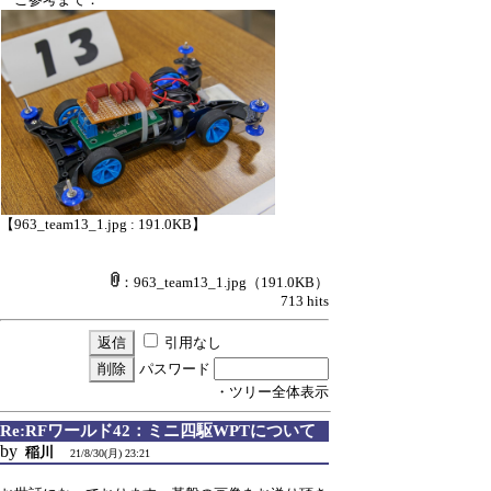
【963_team13_1.jpg : 191.0KB】
：963_team13_1.jpg
（191.0KB）
713 hits
引用なし
パスワード
・ツリー全体表示
Re:RFワールド42：ミニ四駆WPTについて
by
稲川
21/8/30(月) 23:21