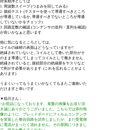
対策順序としては
1. 周波数スイープ (つまみを回してみる)
2. 接続テスト (テスターを使って導通すべきところ
が導通しているか, 導通すべきでないところが導通
していないかをチェック)
3. 回路定数の確認 (コンデンサの並列・直列を確認)
が良いかなぁと思います.
他に気になるところとしては,
コイルの線材の表面はどうなっていますか?
絶縁されていないと, コイルとして巻いた部分がそ
のまま導通してしまってコイルとして働きません.
絶縁されていると, 接続部分の絶縁膜をヤスリなど
で剥がす必要があります. (これを忘れることがよく
あります)
うまくいってもうまくいかなくてもまたご連絡いた
だけますと幸いです.
▼稲川さん：
>お世話になっております。基盤の画像をお送り頂
き誠にありがとうございました。こちらでは添付画
像のように、ブレッドボードにフィルムコンデンサ
を実装した整合回路を試作しましたが、まだ受電側
に電流がまったく流れません。その原因につきまし
て、何点か教えてください。