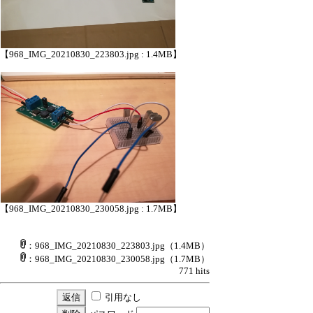
【968_IMG_20210830_223803.jpg : 1.4MB】
【968_IMG_20210830_230058.jpg : 1.7MB】
：968_IMG_20210830_223803.jpg
（1.4MB）
：968_IMG_20210830_230058.jpg
（1.7MB）
771 hits
引用なし