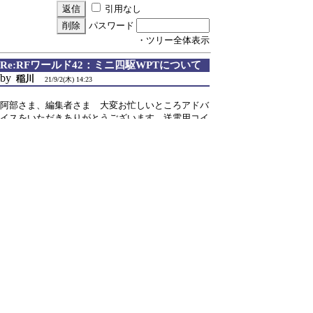
引用なし
パスワード
・ツリー全体表示
Re:RFワールド42：ミニ四駆WPTについて
by
稲川
21/9/2(木) 14:23
阿部さま、編集者さま 大変お忙しいところアドバ
イスをいただきありがとうございます。送電用コイ
ルにはUEWを使っておりまして、端子のハンダ処
理をやり直し、端子間の導通がされていることを確
認しました。
送電基盤のC6の短絡も行い、周波数つまみは右
に回し切った状態で、12VのACアダプタで給電し
たところ、送電基盤の端子2-3間（送電コイルの両
端）の電圧は約0.7Vでした。この電圧が少々小さい
気がしますが、いかがでしょうか。。
あと、編集者様からご指摘いただいた受電側の整
合回路も作り直します。
引き続き、何卒よろしくお願い致します。m(__)m
934 hits