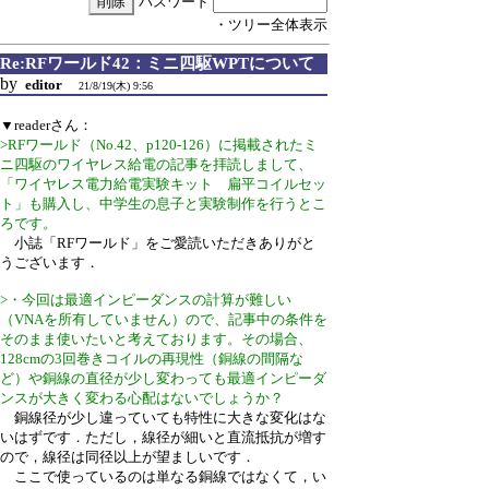
パスワード
・ツリー全体表示
Re:RFワールド42：ミニ四駆WPTについて
by
editor
21/8/19(木) 9:56
▼readerさん：
>RFワールド（No.42、p120-126）に掲載されたミ
ニ四駆のワイヤレス給電の記事を拝読しまして、
「ワイヤレス電力給電実験キット 扁平コイルセッ
ト」も購入し、中学生の息子と実験制作を行うとこ
ろです。
小誌「RFワールド」をご愛読いただきありがと
うございます．
>・今回は最適インピーダンスの計算が難しい
（VNAを所有していません）ので、記事中の条件を
そのまま使いたいと考えております。その場合、
128cmの3回巻きコイルの再現性（銅線の間隔な
ど）や銅線の直径が少し変わっても最適インピーダ
ンスが大きく変わる心配はないでしょうか？
銅線径が少し違っていても特性に大きな変化はな
いはずです．ただし，線径が細いと直流抵抗が増す
ので，線径は同径以上が望ましいです．
ここで使っているのは単なる銅線ではなくて，い