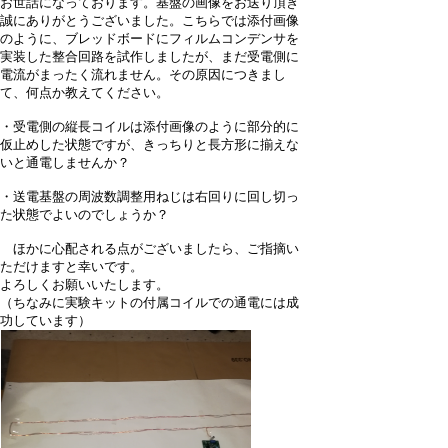
お世話になっております。基盤の画像をお送り頂き
誠にありがとうございました。こちらでは添付画像
のように、ブレッドボードにフィルムコンデンサを
実装した整合回路を試作しましたが、まだ受電側に
電流がまったく流れません。その原因につきまし
て、何点か教えてください。
・受電側の縦長コイルは添付画像のように部分的に
仮止めした状態ですが、きっちりと長方形に揃えな
いと通電しませんか？
・送電基盤の周波数調整用ねじは右回りに回し切っ
た状態でよいのでしょうか？
ほかに心配される点がございましたら、ご指摘い
ただけますと幸いです。
よろしくお願いいたします。
（ちなみに実験キットの付属コイルでの通電には成
功しています）