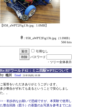
【958_aWPT2Fig13b.jpg : 1.0MB】
：958_aWPT2Fig13b.jpg
（1.0MB）
566 hits
引用なし
パスワード
・ツリー全体表示
Re:RFワールド42：ミニ四駆WPTについて
by
稲川
Email
21/8/19(木) 10:38
ご返答をいただきありがとうございます。
多少整合がずれても走るということで安心しまし
た。。
>>・初歩的なお願いで恐縮ですが、本実験で使用し
た整合回路（図５）の基盤のお写真を参考までにお