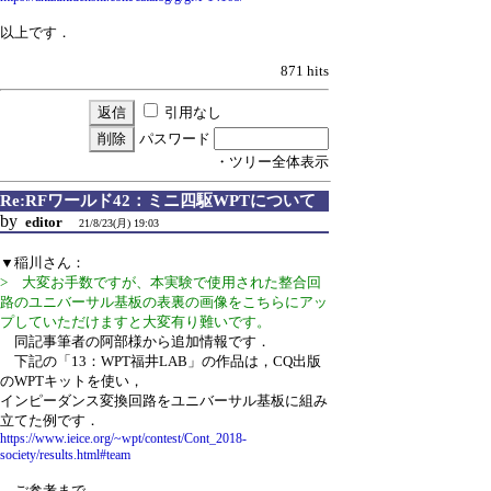
以上です．
871 hits
引用なし
パスワード
・ツリー全体表示
Re:RFワールド42：ミニ四駆WPTについて
by
editor
21/8/23(月) 19:03
▼稲川さん：
> 大変お手数ですが、本実験で使用された整合回
路のユニバーサル基板の表裏の画像をこちらにアッ
プしていただけますと大変有り難いです。
同記事筆者の阿部様から追加情報です．
下記の「13：WPT福井LAB」の作品は，CQ出版
のWPTキットを使い，
インピーダンス変換回路をユニバーサル基板に組み
立てた例です．
https://www.ieice.org/~wpt/contest/Cont_2018-
society/results.html#team
ご参考まで．