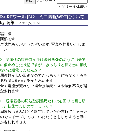
パスワード
・ツリー全体表示
Re:RFワールド42：ミニ四駆WPTについて
by
阿部
21/8/31(火) 13:51
稲川様
阿部です.
ご試作ありがとうございます. 写真を拝見いたしま
した.
>・受電側の縦長コイルは添付画像のように部分的
に仮止めした状態ですが、きっちりと長方形に揃え
ないと通電しませんか？
周波数が低い回路なのできっちりと作らなくともあ
る程度は動作するかと思います.
全く電流が流れない場合は接続ミスや接触不良が懸
念されます.
>・送電基盤の周波数調整用ねじは右回りに回し切
った状態でよいのでしょうか？
周波数つまみはどう設定していたか忘れてしまった
のでスイープしてみていただくともしかすると動く
かもしれません.