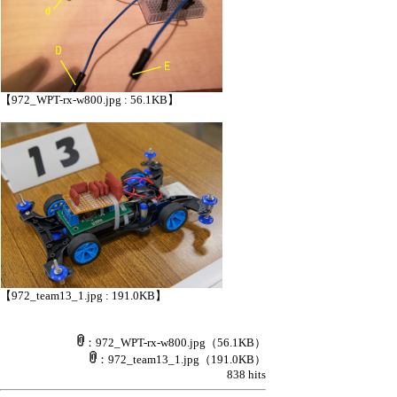
【972_WPT-rx-w800.jpg : 56.1KB】
【972_team13_1.jpg : 191.0KB】
：972_WPT-rx-w800.jpg
（56.1KB）
：972_team13_1.jpg
（191.0KB）
838 hits