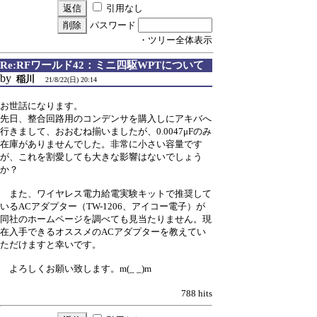
引用なし
パスワード
・ツリー全体表示
Re:RFワールド42：ミニ四駆WPTについて
by
稲川
21/8/22(日) 20:14
お世話になります。
先日、整合回路用のコンデンサを購入しにアキバへ
行きまして、おおむね揃いましたが、0.0047μFのみ
在庫がありませんでした。非常に小さい容量です
が、これを割愛しても大きな影響はないでしょう
か？
また、ワイヤレス電力給電実験キットで推奨して
いるACアダプター（TW-1206、アイコー電子）が
同社のホームページを調べても見当たりません。現
在入手できるオススメのACアダプターを教えてい
ただけますと幸いです。
よろしくお願い致します。m(_ _)m
788 hits