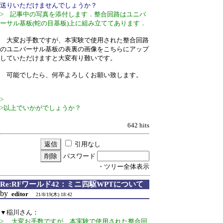
送りいただけませんでしょうか？
> 記事中の写真を添付します．整合回路はユニバ
ーサル基板(蛇の目基板)上に組み立ててあります．
大変お手数ですが、本実験で使用された整合回路
のユニバーサル基板の表裏の画像をこちらにアップ
していただけますと大変有り難いです。
可能でしたら、何卒よろしくお願い致します。
>
>以上でいかがでしょうか？
642 hits
引用なし
パスワード
・ツリー全体表示
Re:RFワールド42：ミニ四駆WPTについて
by
editor
21/8/19(木) 18:42
▼稲川さん：
> 大変お手数ですが、本実験で使用された整合回