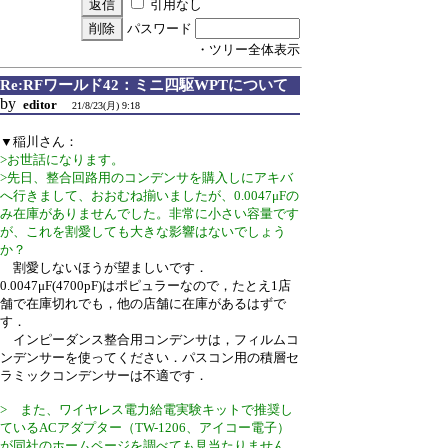
引用なし
パスワード
・ツリー全体表示
Re:RFワールド42：ミニ四駆WPTについて
by
editor
21/8/23(月) 9:18
▼稲川さん：
>お世話になります。
>先日、整合回路用のコンデンサを購入しにアキバ
へ行きまして、おおむね揃いましたが、0.0047μFの
み在庫がありませんでした。非常に小さい容量です
が、これを割愛しても大きな影響はないでしょう
か？
割愛しないほうが望ましいです．
0.0047μF(4700pF)はポピュラーなので，たとえ1店
舗で在庫切れでも，他の店舗に在庫があるはずで
す．
インピーダンス整合用コンデンサは，フィルムコ
ンデンサーを使ってください．パスコン用の積層セ
ラミックコンデンサーは不適です．
> また、ワイヤレス電力給電実験キットで推奨し
ているACアダプター（TW-1206、アイコー電子）
が同社のホームページを調べても見当たりません。