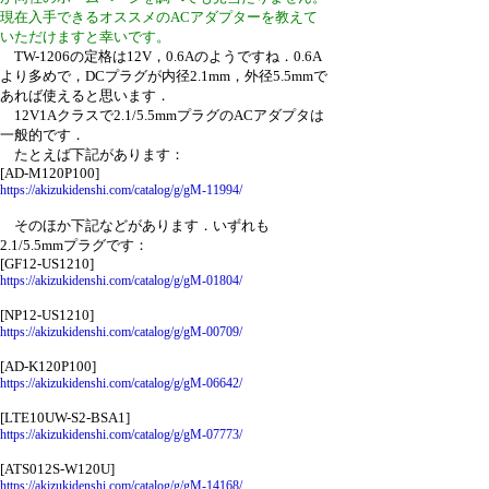
現在入手できるオススメのACアダプターを教えて
いただけますと幸いです。
TW-1206の定格は12V，0.6Aのようですね．0.6A
より多めで，DCプラグが内径2.1mm，外径5.5mmで
あれば使えると思います．
12V1Aクラスで2.1/5.5mmプラグのACアダプタは
一般的です．
たとえば下記があります：
[AD-M120P100]
https://akizukidenshi.com/catalog/g/gM-11994/
そのほか下記などがあります．いずれも
2.1/5.5mmプラグです：
[GF12-US1210]
https://akizukidenshi.com/catalog/g/gM-01804/
[NP12-US1210]
https://akizukidenshi.com/catalog/g/gM-00709/
[AD-K120P100]
https://akizukidenshi.com/catalog/g/gM-06642/
[LTE10UW-S2-BSA1]
https://akizukidenshi.com/catalog/g/gM-07773/
[ATS012S-W120U]
https://akizukidenshi.com/catalog/g/gM-14168/