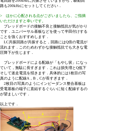
電回路を200kHzに共振させていますから，駆動回
路も200kHzにセットしてください．
> ほかに心配される点がございましたら、ご指摘
いただけますと幸いです。
ブレッドボードの接触不良と接触抵抗が気がかり
です．ユニバーサル基板などを使って半田付けする
ことを強くおすすめします．
LC共振回路が共振すると，回路にはQ倍の電流が
流れます．このためわずかな接触抵抗でも大きな電
圧降下が生じます．
ブレッドボードによる配線が「もやし状」になっ
ていて，無駄に長すぎます．これは損失増とQ低下
そして迷走電流を招きます．具体的には1枚目の写
真のように配線A，B，Cが長すぎます．
2枚目の写真のようにインピーダンス整合基板は
受電基板の端子に直結するぐらいに短く配線するの
が望ましいです．
以上です．