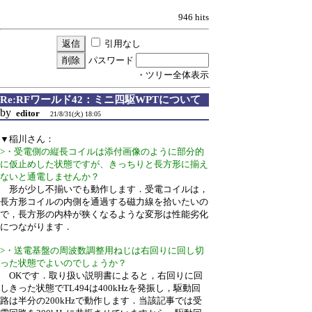
946 hits
引用なし
パスワード
・ツリー全体表示
Re:RFワールド42：ミニ四駆WPTについて
by
editor
21/8/31(火) 18:05
▼稲川さん：
>・受電側の縦長コイルは添付画像のように部分的
に仮止めした状態ですが、きっちりと長方形に揃え
ないと通電しませんか？
形が少し不揃いでも動作します．受電コイルは，
長方形コイルの内側を通過する磁力線を拾いたいの
で，長方形の内枠が狭くなるような変形は性能劣化
につながります．
>・送電基盤の周波数調整用ねじは右回りに回し切
った状態でよいのでしょうか？
OKです．取り扱い説明書によると，右回りに回
しきった状態でTL494は400kHzを発振し，駆動回
路は半分の200kHzで動作します．当該記事では受