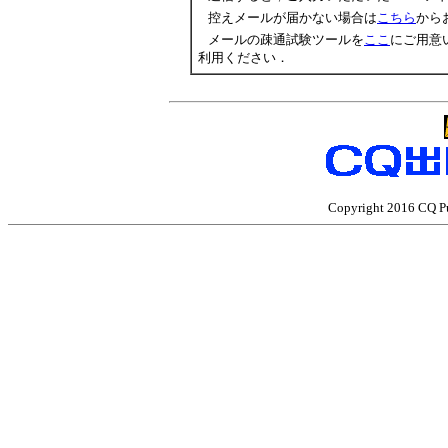
控えメールが届かない場合は
こちら
から
メールの疎通試験ツールを
ここ
にご用意い
利用ください．
Copyright 2016 CQ Pub