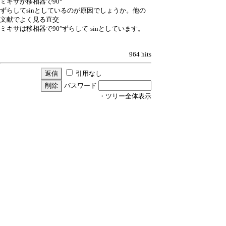
ミキサが移相器で90°
ずらしてsinとしているのが原因でしょうか。他の
文献でよく見る直交
ミキサは移相器で90°ずらして-sinとしています。
964 hits
引用なし
パスワード
・ツリー全体表示
[RFW22]図2.11の周波数の極性
▼
≪
Hiroyuki Naito
18/3/6(火) 15:22
Re:[RFW22]図2.11の周波数の極性
中本 伸一
18/3/7(水) 11:50
Re:[RFW22]図2.11の周波数の極性
Hiroyuki Naito
18/3/22(木) 19:43
Re:[RFW22]図2.11の周波数の極性
NekoMimi
26/4/7(火) 15:43
新規投稿
|
ツリー表示
|
スレッド表示
|
一覧表示
|
ト
ピック表示
|
番号順表示
|
検索
|
取扱説明
|
設定
|
過
去ログ
|
ホーム
｜
592 / 1000
←次へ
前へ→
ページ：
記事番号：