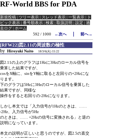
RF-World BBS for PDA
新規投稿
|
ツリー表示
|
スレッド表示
|
一覧表示
|
ト
ピック表示
|
番号順表示
|
検索
|
取扱説明
|
設定
|
過
去ログ
|
ホーム
｜
592 / 1000
←次へ
前へ→
[RFW22]図2.11の周波数の極性
by
Hiroyuki Naito
18/3/6(火) 15:22
図2.11の上のグラフは1Hzに3Hzのローカル信号を
乗算した結果ですが、
cosをX軸に、sinをY軸に取ると左回りの+2Hzにな
ります。
下のグラフは5Hzに3Hzのローカル信号を乗算した
結果ですが、同様な
操作をすると右回りの-2Hzになります。
しかし本文では「入力信号が1Hzのときは、……
-2Hz、入力信号が5Hz
のときは、…… +2Hzの信号に変換される」と逆の
説明になっています。
本文の説明が正しいと思うのですが、図2.5の直交