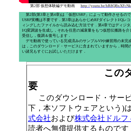
第2部 仮想体験編デモ動画
http://youtu.be/hR8QBxXFcNk
第2部(第3章と第4章)は「仮想USRP」によって動作させるので
USRP実機は不要です．第3章はあらかじめRFダイレクトI/Qレ
ィングしたファイルから読み込む方法です．第4章ではディジタ
I/Q変調波を生成し，それを任意の減衰量をもつ仮想伝搬路を介
受信し，復調＆復号します．
デモ動画で使っている完成済みのサンプルVIや練習用の未完成
は，このダウンロード・サービスに含まれていますから，時間
い諸兄もすぐにお試しいただけます．
この
要
このダウンロード・サービ
下，本ソフトウェアという)
式会社
および
株式会社ドルフ
読者へ無償提供するものです