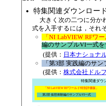
特集関連ダウンロー
大きく次の二つに分かれ
式を入手するには，それ
「NI LabVIEW R
編のサンプルVI一式
(提供：
日本ナショナ
「第3部 実践編のサンプル
(提供：
株式会社ドル
特集関連ダウ
「NI LabVIEW RFワールド特別評価版」
第2部 仮想体験編のサンプルVI一式