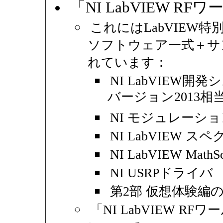
「NI LabVIEW 
これにはLabVIEW
ソフトウェア一式＋サ
れています：
NI LabVIEW
バージョン2013相当
NI モジュレーシ
NI LabVIEW
NI LabVIEW Mat
NI USRPドライバ
第2部 仮想体験編
「NI LabVIEW 