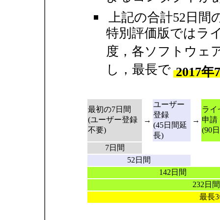
上記の合計52日間
特別評価版ではラ
度，各ソフトウェア
し，最長で
2017
ユーザー
最初の7日間
ライ
登録
(ユーザー登録
申請
→
→
(45日間延
不要)
(90
長)
7日間
52日間
142日間
232日間
最長